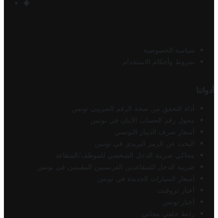
سياسة الخصوصية
شروط وأحكام الاستخدام
أدواتنا
أداة التحقق من صحة الرقم الضريبي تونس
محول رقم الحساب الآيبان في تونس
أسعار صرف الدينار التونسي
البحث عن الرمز البريدي في تونس
محاكي ضريبة الدخل الشخصي للموظف/المتقاعد
ضريبة الدخل للمتقاعدين الفرنسيين المقيمين في تونس
أسعار السيارات الجديدة في تونس
أخبار تروفيت
أخبار تونس
رابط خلفي مجاني