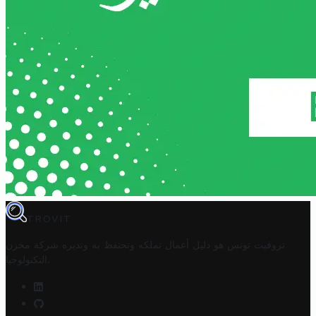
TROVIT
تروفيت تونس هو دليل أعمال تملكه وتحتفظ به وتديره
شركة مخزن
.
التكنولوجيا