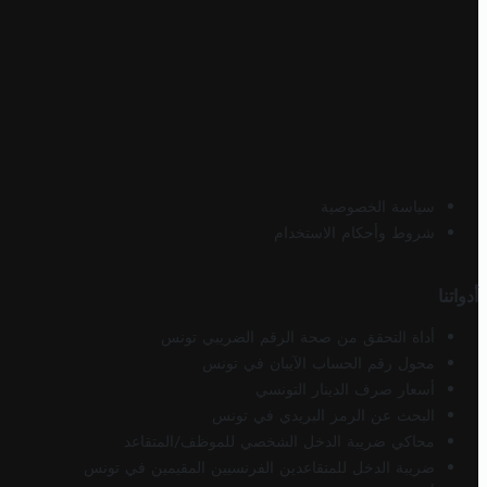
سياسة الخصوصية
شروط وأحكام الاستخدام
أدواتنا
أداة التحقق من صحة الرقم الضريبي تونس
محول رقم الحساب الآيبان في تونس
أسعار صرف الدينار التونسي
البحث عن الرمز البريدي في تونس
محاكي ضريبة الدخل الشخصي للموظف/المتقاعد
ضريبة الدخل للمتقاعدين الفرنسيين المقيمين في تونس