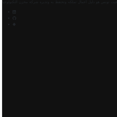
فيت تونس هو دليل أعمال تملكه وتحتفظ به وتديره
شركة مخزن التكنولوجيا