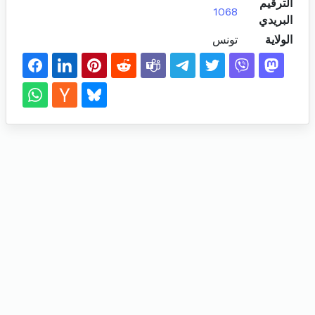
الترقيم
1068
البريدي
الولاية
تونس