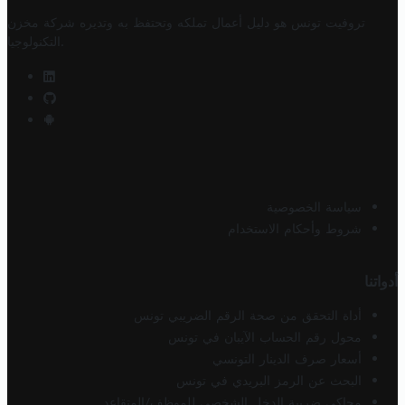
تروفيت تونس هو دليل أعمال تملكه وتحتفظ به وتديره
شركة مخزن
.
التكنولوجيا
سياسة الخصوصية
شروط وأحكام الاستخدام
أدواتنا
أداة التحقق من صحة الرقم الضريبي تونس
محول رقم الحساب الآيبان في تونس
أسعار صرف الدينار التونسي
البحث عن الرمز البريدي في تونس
محاكي ضريبة الدخل الشخصي للموظف/المتقاعد