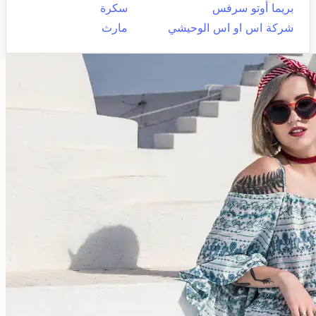
بريما أوتو سرفس
سكرة
شركة اس او اس الوحيشي
مارث