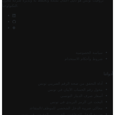
تروفيت تونس هو دليل أعمال تملكه وتحتفظ به وتديره
شركة مخزن
.
التكنولوجيا
سياسة الخصوصية
شروط وأحكام الاستخدام
أدواتنا
أداة التحقق من صحة الرقم الضريبي تونس
محول رقم الحساب الآيبان في تونس
أسعار صرف الدينار التونسي
البحث عن الرمز البريدي في تونس
محاكي ضريبة الدخل الشخصي للموظف/المتقاعد
ضريبة الدخل للمتقاعدين الفرنسيين المقيمين في تونس