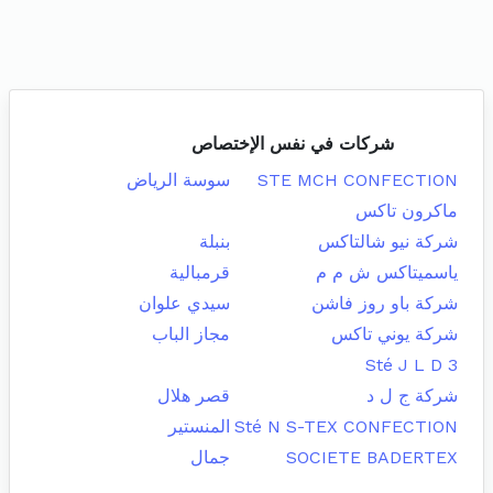
شركات في نفس الإختصاص
STE MCH CONFECTION
سوسة الرياض
ماكرون تاكس
شركة نيو شالتاكس
بنبلة
ياسميتاكس ش م م
قرمبالية
شركة باو روز فاشن
سيدي علوان
شركة يوني تاكس
مجاز الباب
Sté J L D 3
شركة ج ل د
قصر هلال
Sté N S-TEX CONFECTION
المنستير
SOCIETE BADERTEX
جمال