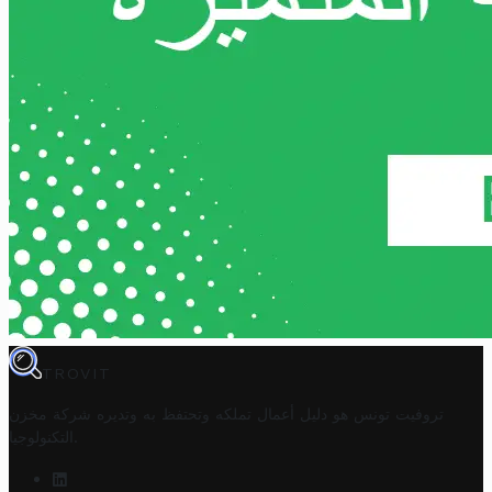
TROVIT
تروفيت تونس هو دليل أعمال تملكه وتحتفظ به وتديره
شركة مخزن
.
التكنولوجيا