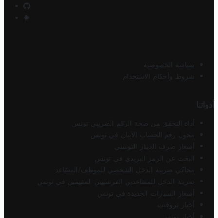
سياسة الخصوصية
شروط وأحكام الاستخدام
أدواتنا
أداة التحقق من صحة الرقم الضريبي تونس
محول رقم الحساب الآيبان في تونس
أسعار صرف الدينار التونسي
البحث عن الرمز البريدي في تونس
محاكي ضريبة الدخل الشخصي للموظف/المتقاعد
ضريبة الدخل للمتقاعدين الفرنسيين المقيمين في تونس
أسعار السيارات الجديدة في تونس
أخبار تروفيت
أخبار تونس