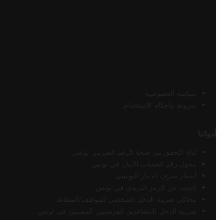
سياسة الخصوصية
شروط وأحكام الاستخدام
أدواتنا
أداة التحقق من صحة الرقم الضريبي تونس
محول رقم الحساب الآيبان في تونس
أسعار صرف الدينار التونسي
البحث عن الرمز البريدي في تونس
محاكي ضريبة الدخل الشخصي للموظف/المتقاعد
ضريبة الدخل للمتقاعدين الفرنسيين المقيمين في تونس