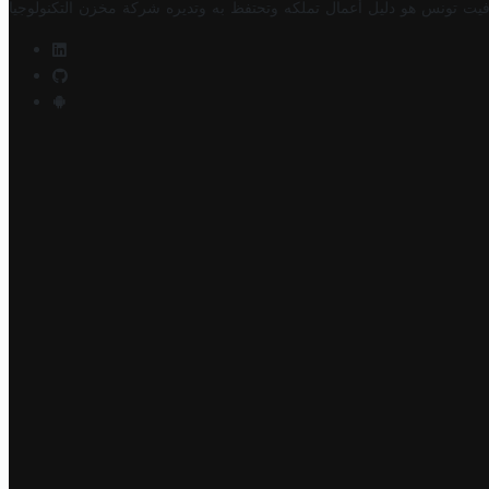
فيت تونس هو دليل أعمال تملكه وتحتفظ به وتديره
شركة مخزن التكنولوجيا