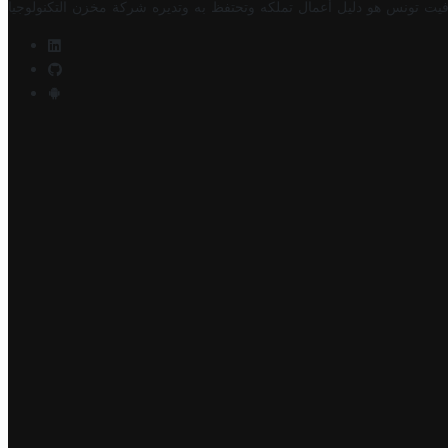
فيت تونس هو دليل أعمال تملكه وتحتفظ به وتديره
شركة مخزن التكنولوجيا