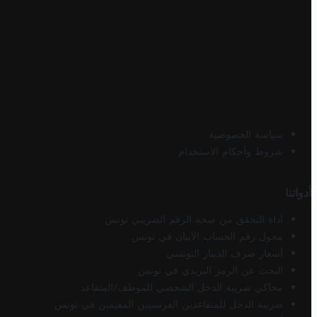
سياسة الخصوصية
شروط وأحكام الاستخدام
أدواتنا
أداة التحقق من صحة الرقم الضريبي تونس
محول رقم الحساب الآيبان في تونس
أسعار صرف الدينار التونسي
البحث عن الرمز البريدي في تونس
محاكي ضريبة الدخل الشخصي للموظف/المتقاعد
ضريبة الدخل للمتقاعدين الفرنسيين المقيمين في تونس