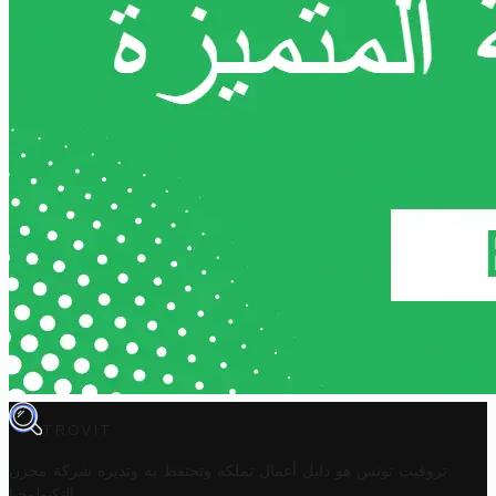
TROVIT
تروفيت تونس هو دليل أعمال تملكه وتحتفظ به وتديره
شركة مخزن
.
التكنولوجيا