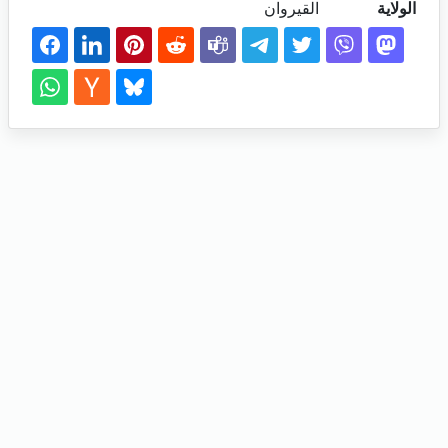
الولاية
القيروان