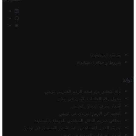
سياسة الخصوصية
شروط وأحكام الاستخدام
أدواتنا
أداة التحقق من صحة الرقم الضريبي تونس
محول رقم الحساب الآيبان في تونس
أسعار صرف الدينار التونسي
البحث عن الرمز البريدي في تونس
محاكي ضريبة الدخل الشخصي للموظف/المتقاعد
ضريبة الدخل للمتقاعدين الفرنسيين المقيمين في تونس
أسعار السيارات الجديدة في تونس