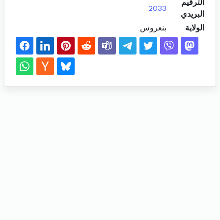
الترقيم
2033
البريدي
الولاية
بنعروس