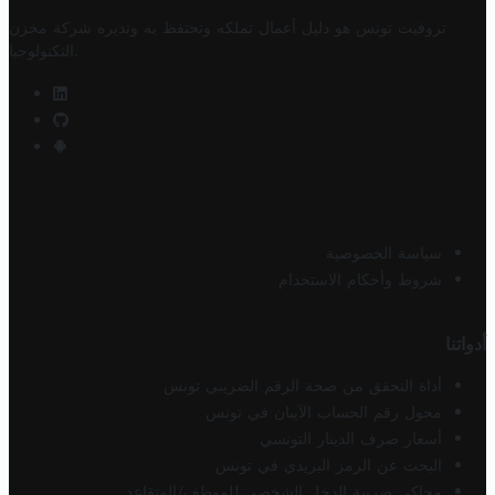
تروفيت تونس هو دليل أعمال تملكه وتحتفظ به وتديره
شركة مخزن
.
التكنولوجيا
سياسة الخصوصية
شروط وأحكام الاستخدام
أدواتنا
أداة التحقق من صحة الرقم الضريبي تونس
محول رقم الحساب الآيبان في تونس
أسعار صرف الدينار التونسي
البحث عن الرمز البريدي في تونس
محاكي ضريبة الدخل الشخصي للموظف/المتقاعد