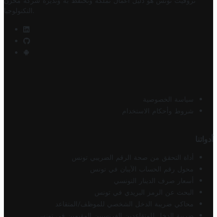
تروفيت تونس هو دليل أعمال تملكه وتحتفظ به وتديره
شركة مخزن
.
التكنولوجيا
سياسة الخصوصية
شروط وأحكام الاستخدام
أدواتنا
أداة التحقق من صحة الرقم الضريبي تونس
محول رقم الحساب الآيبان في تونس
أسعار صرف الدينار التونسي
البحث عن الرمز البريدي في تونس
محاكي ضريبة الدخل الشخصي للموظف/المتقاعد
ضريبة الدخل للمتقاعدين الفرنسيين المقيمين في تونس