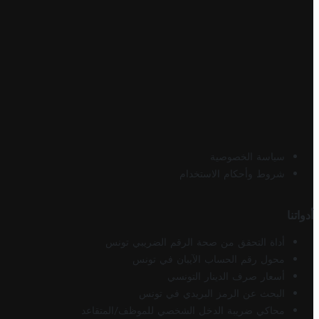
سياسة الخصوصية
شروط وأحكام الاستخدام
أدواتنا
أداة التحقق من صحة الرقم الضريبي تونس
محول رقم الحساب الآيبان في تونس
أسعار صرف الدينار التونسي
البحث عن الرمز البريدي في تونس
محاكي ضريبة الدخل الشخصي للموظف/المتقاعد