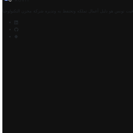
TROVIT
فيت تونس هو دليل أعمال تملكه وتحتفظ به وتديره
شركة مخزن التكنولوجيا