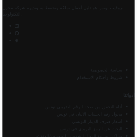
تروفيت تونس هو دليل أعمال تملكه وتحتفظ به وتديره
شركة مخزن
.
التكنولوجيا
سياسة الخصوصية
شروط وأحكام الاستخدام
أدواتنا
أداة التحقق من صحة الرقم الضريبي تونس
محول رقم الحساب الآيبان في تونس
أسعار صرف الدينار التونسي
البحث عن الرمز البريدي في تونس
محاكي ضريبة الدخل الشخصي للموظف/المتقاعد