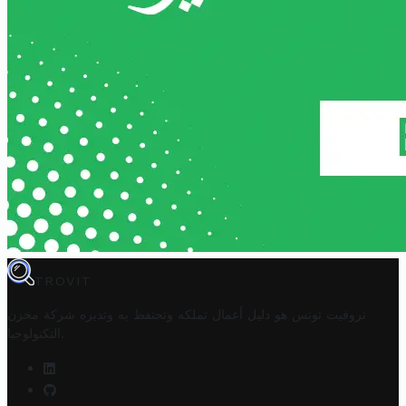
TROVIT
تروفيت تونس هو دليل أعمال تملكه وتحتفظ به وتديره
شركة مخزن
.
التكنولوجيا