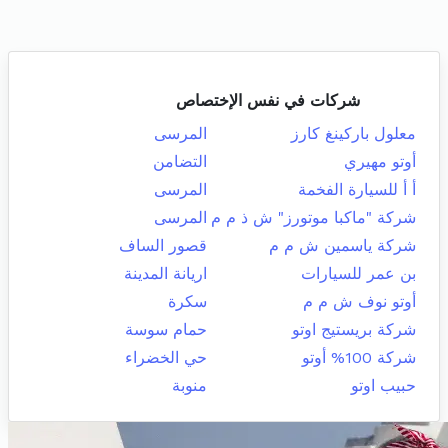
شركات في نفس الإختصاص
معلول باركينغ كارز
المرسى
أوتو مهيري
التضامن
أ أ للسيارة الفخمة
المرسى
شركة "ماكبا موتورز" ش ذ م م
المرسى
شركة ياسمين ش م م
قصور الساف
بن عمر للسيارات
اريانة المدينة
أوتو نوف ش م م
سكرة
شركة بريستيج اوتو
حمام سوسة
شركة 100% أوتو
حي الخضراء
حبيب اوتو
منوبة