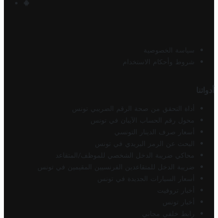
سياسة الخصوصية
شروط وأحكام الاستخدام
أدواتنا
أداة التحقق من صحة الرقم الضريبي تونس
محول رقم الحساب الآيبان في تونس
أسعار صرف الدينار التونسي
البحث عن الرمز البريدي في تونس
محاكي ضريبة الدخل الشخصي للموظف/المتقاعد
ضريبة الدخل للمتقاعدين الفرنسيين المقيمين في تونس
أسعار السيارات الجديدة في تونس
أخبار تروفيت
أخبار تونس
رابط خلفي مجاني