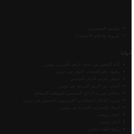
سياسة الخصوصية
شروط وأحكام الاستخدام
أدواتنا
أداة التحقق من صحة الرقم الضريبي تونس
محول رقم الحساب الآيبان في تونس
أسعار صرف الدينار التونسي
البحث عن الرمز البريدي في تونس
محاكي ضريبة الدخل الشخصي للموظف/المتقاعد
ضريبة الدخل للمتقاعدين الفرنسيين المقيمين في تونس
أسعار السيارات الجديدة في تونس
أخبار تروفيت
أخبار تونس
رابط خلفي مجاني