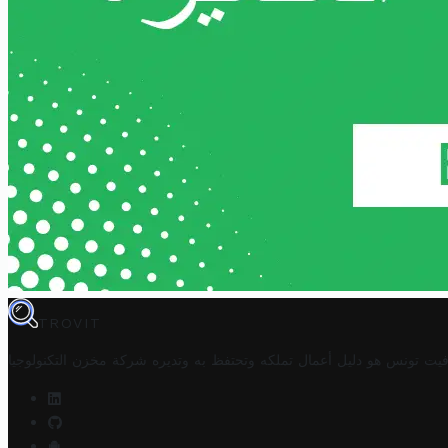
TROVIT
فيت تونس هو دليل أعمال تملكه وتحتفظ به وتديره
شركة مخزن التكنولوجيا