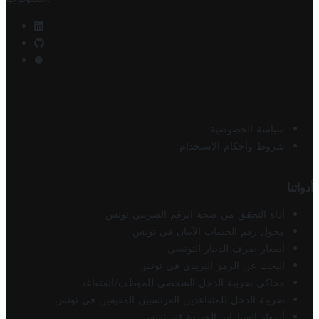
سياسة الخصوصية
شروط وأحكام الاستخدام
أدواتنا
أداة التحقق من صحة الرقم الضريبي تونس
محول رقم الحساب الآيبان في تونس
أسعار صرف الدينار التونسي
البحث عن الرمز البريدي في تونس
محاكي ضريبة الدخل الشخصي للموظف/المتقاعد
ضريبة الدخل للمتقاعدين الفرنسيين المقيمين في تونس
أسعار السيارات الجديدة في تونس