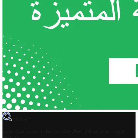
TROVIT
تروفيت تونس هو دليل أعمال تملكه وتحتفظ به وتديره
شركة مخزن
.
التكنولوجيا