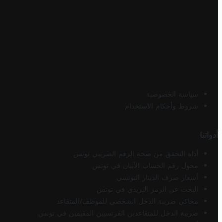
سياسة الخصوصية
شروط وأحكام الاستخدام
أدواتنا
أداة التحقق من صحة الرقم الضريبي تونس
محول رقم الحساب الآيبان في تونس
أسعار صرف الدينار التونسي
البحث عن الرمز البريدي في تونس
محاكي ضريبة الدخل الشخصي للموظف/المتقاعد
ضريبة الدخل للمتقاعدين الفرنسيين المقيمين في تونس