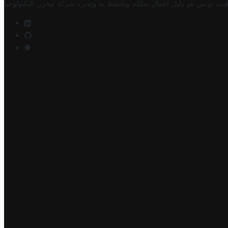
فيت تونس هو دليل أعمال تملكه وتحتفظ به وتديره
شركة مخزن التكنولوجيا