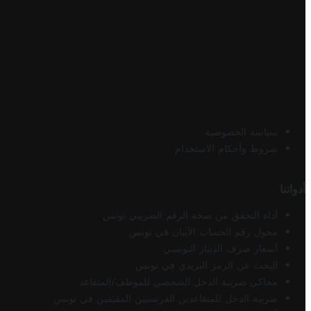
سياسة الخصوصية
شروط وأحكام الاستخدام
أدواتنا
أداة التحقق من صحة الرقم الضريبي تونس
محول رقم الحساب الآيبان في تونس
أسعار صرف الدينار التونسي
البحث عن الرمز البريدي في تونس
محاكي ضريبة الدخل الشخصي للموظف/المتقاعد
ضريبة الدخل للمتقاعدين الفرنسيين المقيمين في تونس