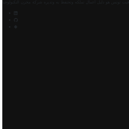
فيت تونس هو دليل أعمال تملكه وتحتفظ به وتديره
شركة مخزن التكنولوجيا