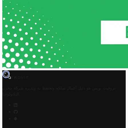
TROVIT
تروفيت تونس هو دليل أعمال تملكه وتحتفظ به وتديره
شركة مخزن
.
التكنولوجيا