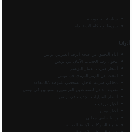
سياسة الخصوصية
شروط وأحكام الاستخدام
أدواتنا
أداة التحقق من صحة الرقم الضريبي تونس
محول رقم الحساب الآيبان في تونس
أسعار صرف الدينار التونسي
البحث عن الرمز البريدي في تونس
محاكي ضريبة الدخل الشخصي للموظف/المتقاعد
ضريبة الدخل للمتقاعدين الفرنسيين المقيمين في تونس
أسعار السيارات الجديدة في تونس
أخبار تروفيت
أخبار تونس
رابط خلفي مجاني
قائمة الشركات الأهلية المحلية