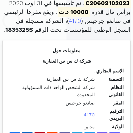
C20609102023
. تم تأسيسها في 31 أوت 2023
برأس مال قدره
10000 د.ت
، ويقع مقرها الرئيسي
في صانغو جرجيس (
4170
)، الشركة مسجلة في
السجل الوطني للمؤسسات تحت الرقم
1835325S
.
معلومات حول
شركة ك س س العقارية
الإسم التجاري
.
التسمية
شركة ك س س العقارية
النظام
شركة الشخص الواحد ذات المسؤولية
القانوني
المحدودة
المقر
صانغو جرجيس
الترقيم
4170
البريدي
الولاية
مدنين