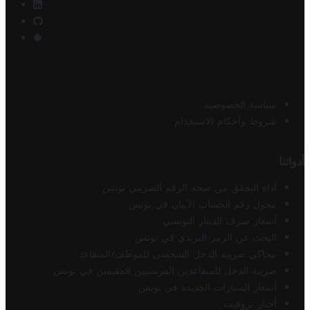
سياسة الخصوصية
شروط وأحكام الاستخدام
أدواتنا
أداة التحقق من صحة الرقم الضريبي تونس
محول رقم الحساب الآيبان في تونس
أسعار صرف الدينار التونسي
البحث عن الرمز البريدي في تونس
محاكي ضريبة الدخل الشخصي للموظف/المتقاعد
ضريبة الدخل للمتقاعدين الفرنسيين المقيمين في تونس
أسعار السيارات الجديدة في تونس
أخبار تروفيت