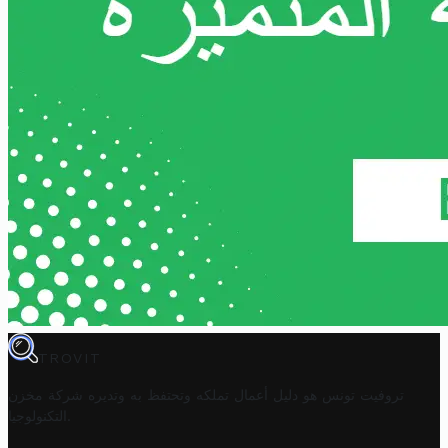
TROVIT
تروفيت تونس هو دليل أعمال تملكه وتحتفظ به وتديره
شركة مخزن
.
التكنولوجيا