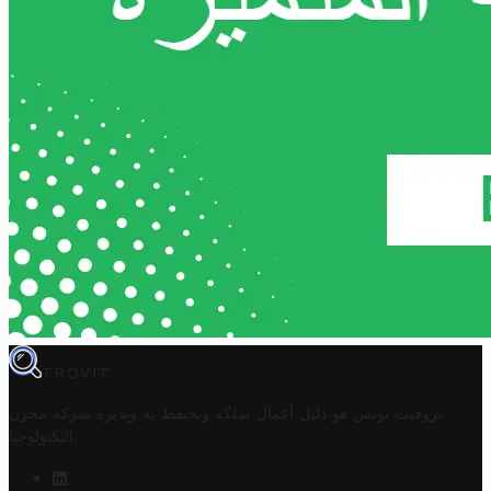
TROVIT
تروفيت تونس هو دليل أعمال تملكه وتحتفظ به وتديره
شركة مخزن
.
التكنولوجيا