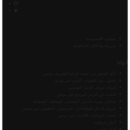
سياسة الخصوصية
شروط وأحكام الاستخدام
أدواتنا
أداة التحقق من صحة الرقم الضريبي تونس
محول رقم الحساب الآيبان في تونس
أسعار صرف الدينار التونسي
البحث عن الرمز البريدي في تونس
محاكي ضريبة الدخل الشخصي للموظف/المتقاعد
ضريبة الدخل للمتقاعدين الفرنسيين المقيمين في تونس
أسعار السيارات الجديدة في تونس
أخبار تروفيت
أخبار تونس