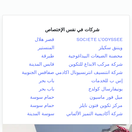
شركات في نفس الإختصاص
SOCIETE L'ODYSSEE
قصر هلال
ويننق سكيلز
المنستير
محضنة الضيعات البيداغوجية
طبرقة
شركة مركب الابداع للتكوين
قابس المدينة
شركة انتنسيف انترنسيونال اكادمي
صفاقس الجنوبية
إس ب للخدمات
باب بحر
يونيفارسال كولدج
باب بحر
ميل فور ماسيون
حمام سوسة
مركز تكوين فتون نايلز
حمام سوسة
شركة أكاديمية التميز الألماني
سوسة المدينة