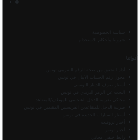
سياسة الخصوصية
شروط وأحكام الاستخدام
أدواتنا
أداة التحقق من صحة الرقم الضريبي تونس
محول رقم الحساب الآيبان في تونس
أسعار صرف الدينار التونسي
البحث عن الرمز البريدي في تونس
محاكي ضريبة الدخل الشخصي للموظف/المتقاعد
ضريبة الدخل للمتقاعدين الفرنسيين المقيمين في تونس
أسعار السيارات الجديدة في تونس
أخبار تروفيت
أخبار تونس
رابط خلفي مجاني