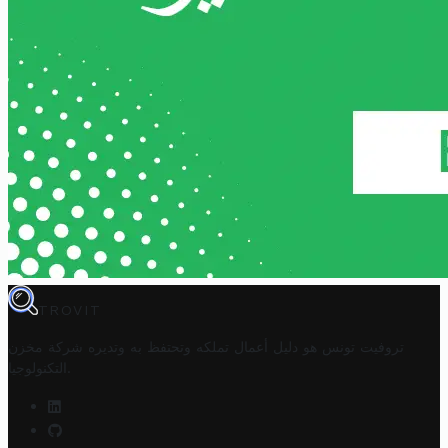
TROVIT
تروفيت تونس هو دليل أعمال تملكه وتحتفظ به وتديره
شركة مخزن
.
التكنولوجيا