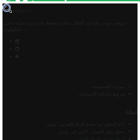
TROVIT
تروفيت تونس هو دليل أعمال تملكه وتحتفظ به وتديره
شركة مخزن
.
التكنولوجيا
سياسة الخصوصية
شروط وأحكام الاستخدام
أدواتنا
أداة التحقق من صحة الرقم الضريبي تونس
محول رقم الحساب الآيبان في تونس
أسعار صرف الدينار التونسي