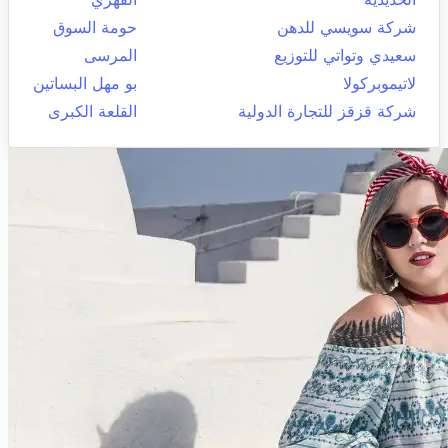
شركة سويسي للدهن
حومة السوق
سعيدي وتواتي للتوزيع
المرسى
لاتيموبركولا
بو مهل البساتين
شركة قزقز للتجارة الدولية
القلعة الكبرى