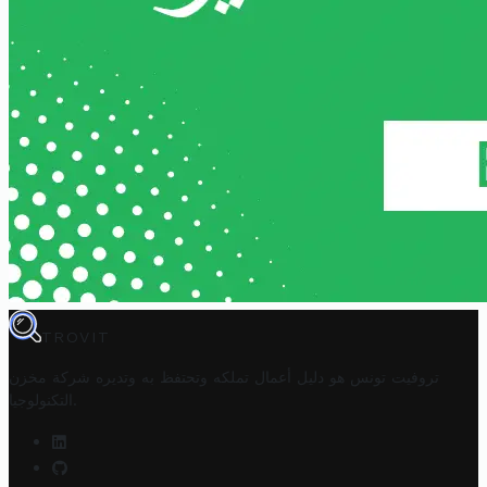
TROVIT
تروفيت تونس هو دليل أعمال تملكه وتحتفظ به وتديره
شركة مخزن
.
التكنولوجيا