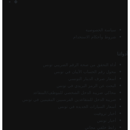
سياسة الخصوصية
شروط وأحكام الاستخدام
أدواتنا
أداة التحقق من صحة الرقم الضريبي تونس
محول رقم الحساب الآيبان في تونس
أسعار صرف الدينار التونسي
البحث عن الرمز البريدي في تونس
محاكي ضريبة الدخل الشخصي للموظف/المتقاعد
ضريبة الدخل للمتقاعدين الفرنسيين المقيمين في تونس
أسعار السيارات الجديدة في تونس
أخبار تروفيت
أخبار تونس
رابط خلفي مجاني