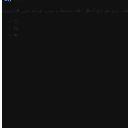
TROVIT
فيت تونس هو دليل أعمال تملكه وتحتفظ به وتديره
شركة مخزن التكنولوجيا