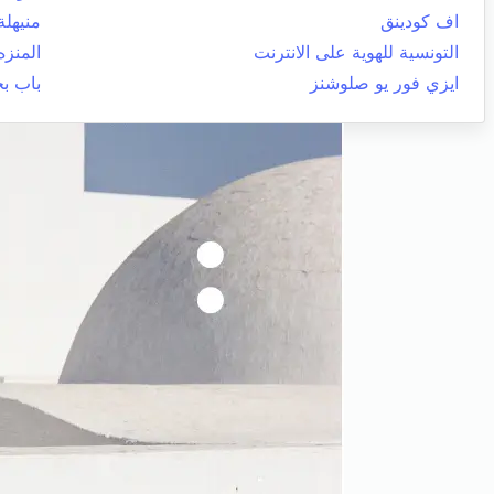
اف كودينق
منيهلة
التونسية للهوية على الانترنت
المنزه
ايزي فور يو صلوشنز
باب ب