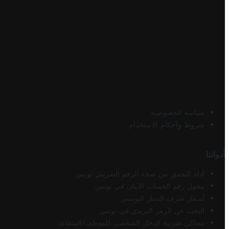
سياسة الخصوصية
شروط وأحكام الاستخدام
أدواتنا
أداة التحقق من صحة الرقم الضريبي تونس
محول رقم الحساب الآيبان في تونس
أسعار صرف الدينار التونسي
البحث عن الرمز البريدي في تونس
محاكي ضريبة الدخل الشخصي للموظف/المتقاعد