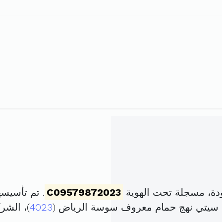
دة، مسجلة تحت الهوية
C09579872023
. تم تأسيسها في 2 أوت 2023
 سيتي نهج حمام معروف سوسة الرياض (
4023
)، الش