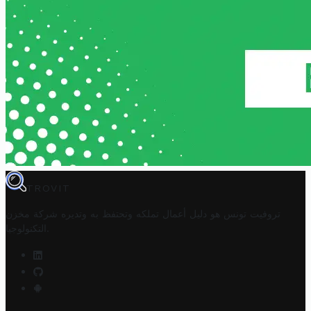
TROVIT
تروفيت تونس هو دليل أعمال تملكه وتحتفظ به وتديره
شركة مخزن
.
التكنولوجيا