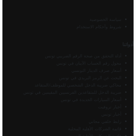
سياسة الخصوصية
شروط وأحكام الاستخدام
أدواتنا
أداة التحقق من صحة الرقم الضريبي تونس
محول رقم الحساب الآيبان في تونس
أسعار صرف الدينار التونسي
البحث عن الرمز البريدي في تونس
محاكي ضريبة الدخل الشخصي للموظف/المتقاعد
ضريبة الدخل للمتقاعدين الفرنسيين المقيمين في تونس
أسعار السيارات الجديدة في تونس
أخبار تروفيت
أخبار تونس
رابط خلفي مجاني
قائمة الشركات الأهلية المحلية