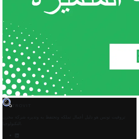
TROVIT
تروفيت تونس هو دليل أعمال تملكه وتحتفظ به وتديره
شركة مخزن
.
التكنولوجيا