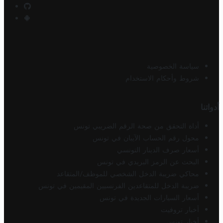
سياسة الخصوصية
شروط وأحكام الاستخدام
أدواتنا
أداة التحقق من صحة الرقم الضريبي تونس
محول رقم الحساب الآيبان في تونس
أسعار صرف الدينار التونسي
البحث عن الرمز البريدي في تونس
محاكي ضريبة الدخل الشخصي للموظف/المتقاعد
ضريبة الدخل للمتقاعدين الفرنسيين المقيمين في تونس
أسعار السيارات الجديدة في تونس
أخبار تروفيت
أخبار تونس