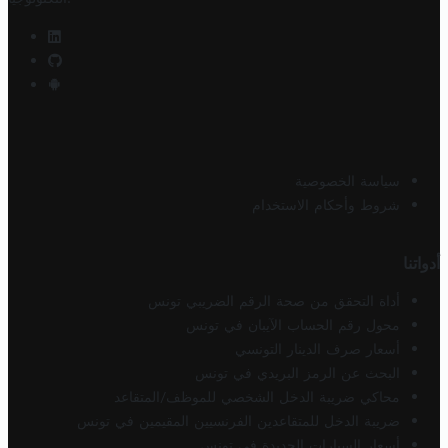
سياسة الخصوصية
شروط وأحكام الاستخدام
أدواتنا
أداة التحقق من صحة الرقم الضريبي تونس
محول رقم الحساب الآيبان في تونس
أسعار صرف الدينار التونسي
البحث عن الرمز البريدي في تونس
محاكي ضريبة الدخل الشخصي للموظف/المتقاعد
ضريبة الدخل للمتقاعدين الفرنسيين المقيمين في تونس
أسعار السيارات الجديدة في تونس