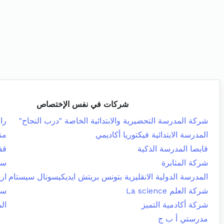
شركات في نفس الإختصاص
شركة المدرسة التحضيرية والابتدائية الخاصة "درب النجاح"
را
المدرسة الابتدائية فيكتوريا أكاديمي
من
قابصا المدرسة الذكية
قف
شركة المثابرة
سو
المدرسة الدولية الانقليزية بتونس بريتش ايديكيسونال سيستام
اري
شركة العلم La science
سو
شركة أكادمية التميز
الم
مدرستي أ ب ج