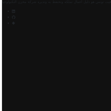
فيت تونس هو دليل أعمال تملكه وتحتفظ به وتديره
شركة مخزن التكنولوجيا