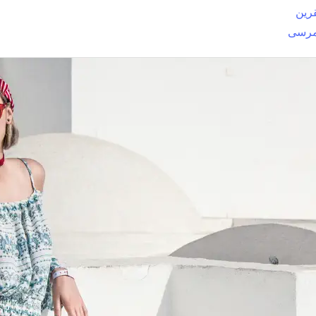
رين
مرسى