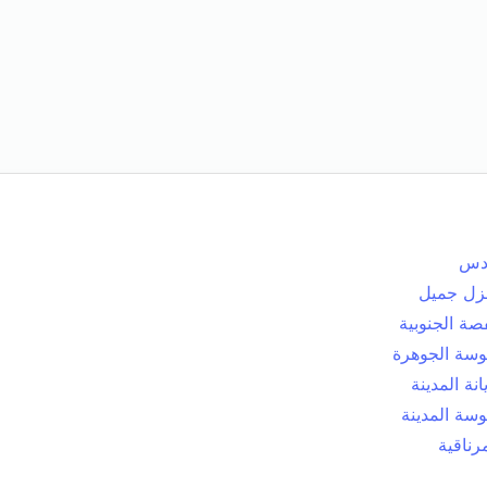
دس
زل جميل
صة الجنوبية
سة الجوهرة
انة المدينة
سة المدينة
رناقية