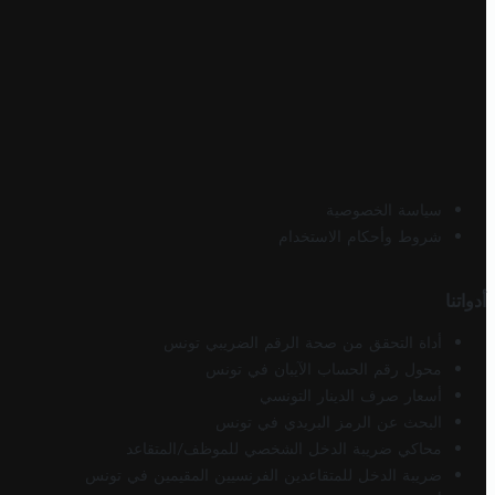
سياسة الخصوصية
شروط وأحكام الاستخدام
أدواتنا
أداة التحقق من صحة الرقم الضريبي تونس
محول رقم الحساب الآيبان في تونس
أسعار صرف الدينار التونسي
البحث عن الرمز البريدي في تونس
محاكي ضريبة الدخل الشخصي للموظف/المتقاعد
ضريبة الدخل للمتقاعدين الفرنسيين المقيمين في تونس