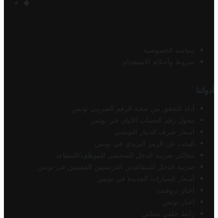
سياسة الخصوصية
شروط وأحكام الاستخدام
أدواتنا
أداة التحقق من صحة الرقم الضريبي تونس
محول رقم الحساب الآيبان في تونس
أسعار صرف الدينار التونسي
البحث عن الرمز البريدي في تونس
محاكي ضريبة الدخل الشخصي للموظف/المتقاعد
ضريبة الدخل للمتقاعدين الفرنسيين المقيمين في تونس
أسعار السيارات الجديدة في تونس
أخبار تروفيت
أخبار تونس
رابط خلفي مجاني