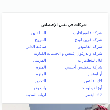
شركات في نفس الإختصاص
شركة فانتورافايب
الساحلين
شركة قرين لودج
المروج
شركة ايفانتودو
ساقية الداير
شركة واندرفول إفنتس و الخدمات
الكبارية
ابال للتظاهرات
المرسى
شركة ستمليس أجنسي
المنزه
أر ايفنس
المنزه
لاك افانتس
التحرير
أوزا ديفلبمنت
باب بحر
2 ك ايفنتز
اريانة المدينة