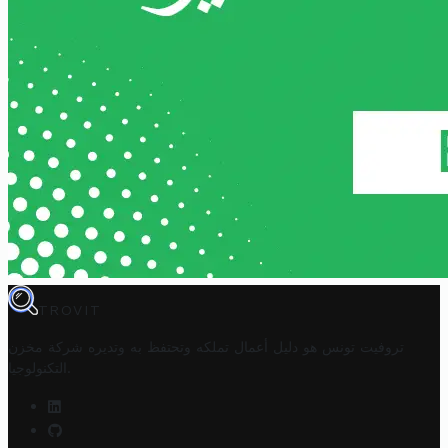
TROVIT
تروفيت تونس هو دليل أعمال تملكه وتحتفظ به وتديره
شركة مخزن
.
التكنولوجيا