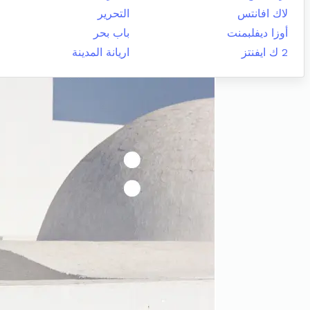
لاك افانتس
التحرير
أوزا ديفلبمنت
باب بحر
2 ك ايفنتز
اريانة المدينة