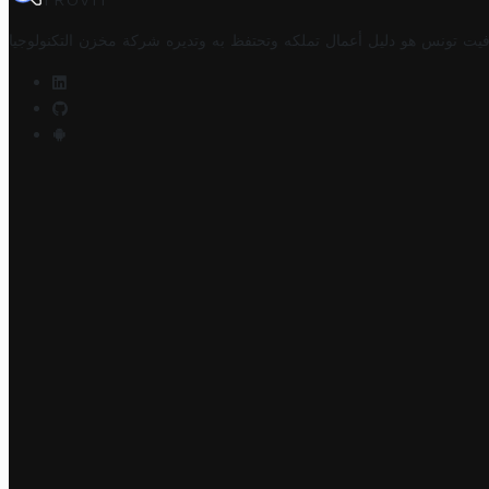
TROVIT
فيت تونس هو دليل أعمال تملكه وتحتفظ به وتديره
شركة مخزن التكنولوجيا