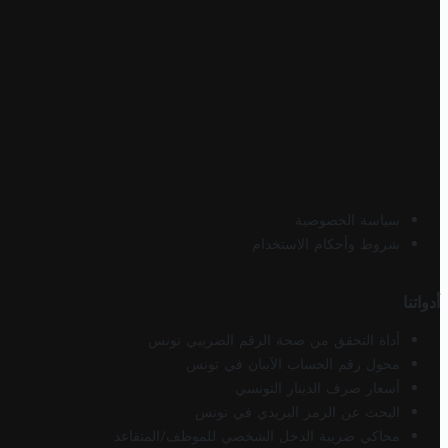
سياسة الخصوصية
شروط وأحكام الاستخدام
أدواتنا
أداة التحقق من صحة الرقم الضريبي تونس
محول رقم الحساب الآيبان في تونس
أسعار صرف الدينار التونسي
البحث عن الرمز البريدي في تونس
محاكي ضريبة الدخل الشخصي للموظف/المتقاعد