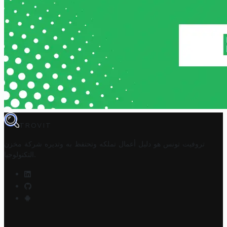
TROVIT
تروفيت تونس هو دليل أعمال تملكه وتحتفظ به وتديره
شركة مخزن
.
التكنولوجيا