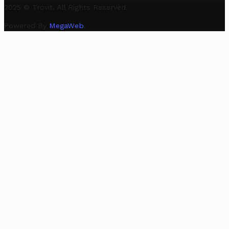
2025 © Trovit. All Rights Reserved.
Powered By
MegaWeb
.