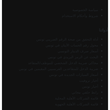
سياسة الخصوصية
شروط وأحكام الاستخدام
أدواتنا
أداة التحقق من صحة الرقم الضريبي تونس
محول رقم الحساب الآيبان في تونس
أسعار صرف الدينار التونسي
البحث عن الرمز البريدي في تونس
محاكي ضريبة الدخل الشخصي للموظف/المتقاعد
ضريبة الدخل للمتقاعدين الفرنسيين المقيمين في تونس
أسعار السيارات الجديدة في تونس
أخبار تروفيت
أخبار تونس
رابط خلفي مجاني
قائمة الشركات الأهلية المحلية
قائمة الشركات الأهلية الجهوية