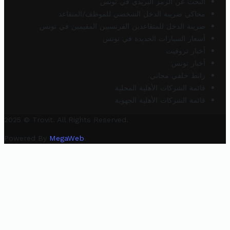
البحث عن الرمز البريدي في تونس
محاكي ضريبة الدخل الشخصي للموظف/المتقاعد
ضريبة الدخل للمتقاعدين الفرنسيين المقيمين في تونس
أسعار السيارات الجديدة في تونس
أخبار تروفيت
أخبار تونس
رابط خلفي مجاني
قائمة الشركات الأهلية المحلية
قائمة الشركات الأهلية الجهوية
2025 © Trovit. All Rights Reserved.
Powered By
MegaWeb
.