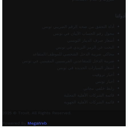
أدواتنا
أداة التحقق من صحة الرقم الضريبي تونس
محول رقم الحساب الآيبان في تونس
أسعار صرف الدينار التونسي
البحث عن الرمز البريدي في تونس
محاكي ضريبة الدخل الشخصي للموظف/المتقاعد
ضريبة الدخل للمتقاعدين الفرنسيين المقيمين في تونس
أسعار السيارات الجديدة في تونس
أخبار تروفيت
أخبار تونس
رابط خلفي مجاني
قائمة الشركات الأهلية المحلية
قائمة الشركات الأهلية الجهوية
2025 © Trovit. All Rights Reserved.
Powered By
MegaWeb
.