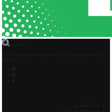
TROVIT
تروفيت تونس هو دليل أعمال تملكه وتحتفظ به وتديره
شركة مخزن
.
التكنولوجيا
سياسة الخصوصية
شروط وأحكام الاستخدام