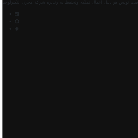
فيت تونس هو دليل أعمال تملكه وتحتفظ به وتديره
شركة مخزن التكنولوجيا