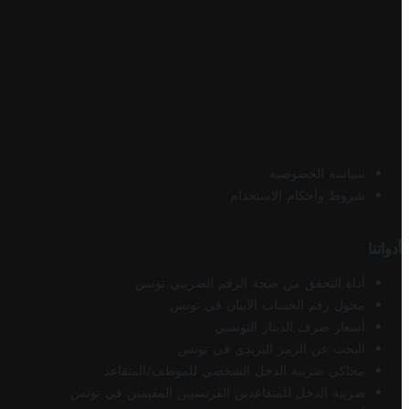
سياسة الخصوصية
شروط وأحكام الاستخدام
أدواتنا
أداة التحقق من صحة الرقم الضريبي تونس
محول رقم الحساب الآيبان في تونس
أسعار صرف الدينار التونسي
البحث عن الرمز البريدي في تونس
محاكي ضريبة الدخل الشخصي للموظف/المتقاعد
ضريبة الدخل للمتقاعدين الفرنسيين المقيمين في تونس