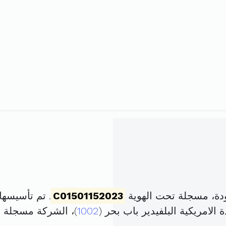
C01501152023
. تم تأسيسها في 17 ماي 2023 بر
1002
)، الشركة مسجلة 