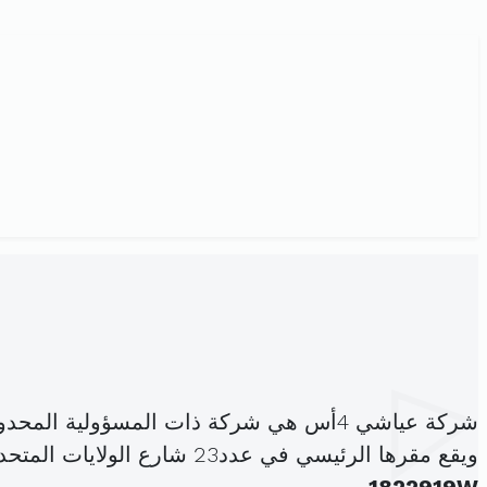
شركة عياشي 4أس هي شركة ذات المسؤولية المحدودة، مسجلة تحت الهوية
ويقع مقرها الرئيسي في عدد23 شارع الولايات المتحدة الامريكية البلفيدير باب بحر (