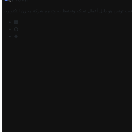
TROVIT
فيت تونس هو دليل أعمال تملكه وتحتفظ به وتديره
شركة مخزن التكنولوجيا