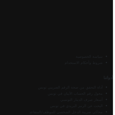
سياسة الخصوصية
شروط وأحكام الاستخدام
أدواتنا
أداة التحقق من صحة الرقم الضريبي تونس
محول رقم الحساب الآيبان في تونس
أسعار صرف الدينار التونسي
البحث عن الرمز البريدي في تونس
محاكي ضريبة الدخل الشخصي للموظف/المتقاعد