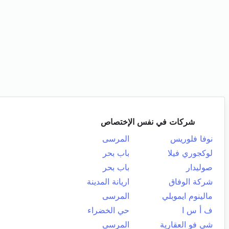
شركات في نفس الإختصاص
نوفا فلوريس
المرسى
لوكجوري فيلا
باب بحر
صوليدار
باب بحر
شركة الوفاق
اريانة المدينة
مالينوم ايموبلي
المرسى
ف أ س ا
حي الخضراء
شي فو العقارية
المرسى