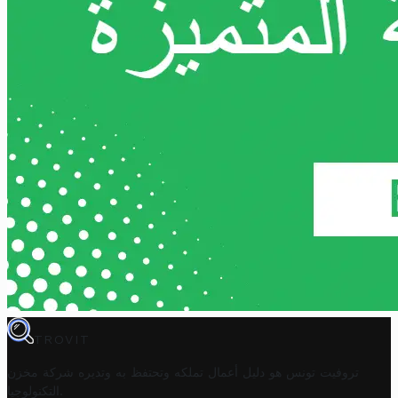
TROVIT
تروفيت تونس هو دليل أعمال تملكه وتحتفظ به وتديره
شركة مخزن
.
التكنولوجيا