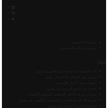
سياسة الخصوصية
شروط وأحكام الاستخدام
أدواتنا
أداة التحقق من صحة الرقم الضريبي تونس
محول رقم الحساب الآيبان في تونس
أسعار صرف الدينار التونسي
البحث عن الرمز البريدي في تونس
محاكي ضريبة الدخل الشخصي للموظف/المتقاعد
ضريبة الدخل للمتقاعدين الفرنسيين المقيمين في تونس
أسعار السيارات الجديدة في تونس