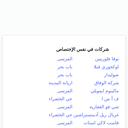
شركات في نفس الإختصاص
نوفا فلوريس
المرسى
لوكجوري فيلا
باب بحر
صوليدار
باب بحر
شركة الوفاق
اريانة المدينة
مالينوم ايموبلي
المرسى
ف أ س ا
حي الخضراء
شي فو العقارية
المرسى
غربال ريل أدمنستراشين
حي الخضراء
قاست لاكي استات
المرسى