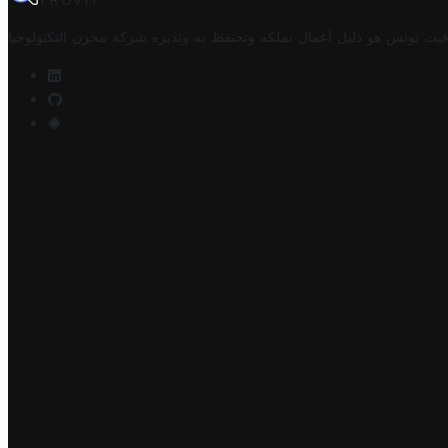
TROVIT
فيت تونس هو دليل أعمال تملكه وتحتفظ به وتديره
شركة مخزن التكنولوجيا