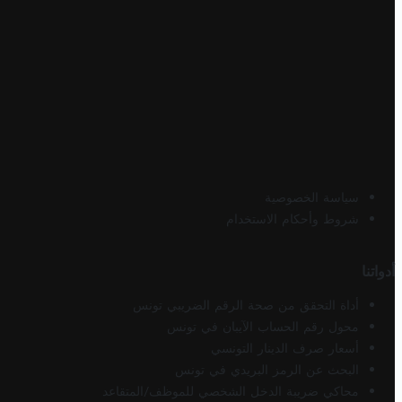
سياسة الخصوصية
شروط وأحكام الاستخدام
أدواتنا
أداة التحقق من صحة الرقم الضريبي تونس
محول رقم الحساب الآيبان في تونس
أسعار صرف الدينار التونسي
البحث عن الرمز البريدي في تونس
محاكي ضريبة الدخل الشخصي للموظف/المتقاعد