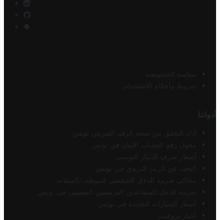
سياسة الخصوصية
شروط وأحكام الاستخدام
أدواتنا
أداة التحقق من صحة الرقم الضريبي تونس
محول رقم الحساب الآيبان في تونس
أسعار صرف الدينار التونسي
البحث عن الرمز البريدي في تونس
محاكي ضريبة الدخل الشخصي للموظف/المتقاعد
ضريبة الدخل للمتقاعدين الفرنسيين المقيمين في تونس
أسعار السيارات الجديدة في تونس
أخبار تروفيت