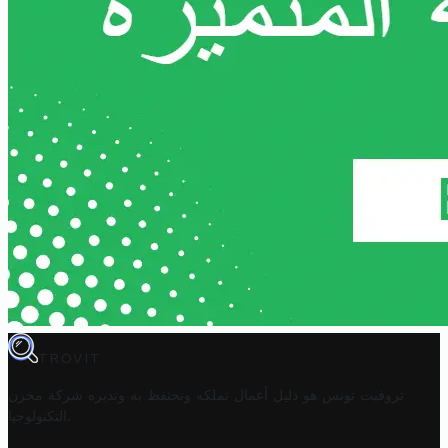
TROVIT
تروفيت تونس هو دليل أعمال تملكه وتحتفظ به وتديره
شركة مخزن
.
التكنولوجيا