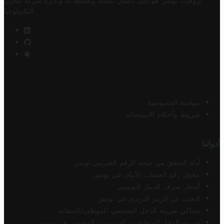
تروفيت تونس هو دليل أعمال تملكه وتحتفظ به وتديره
شركة مخزن
.
التكنولوجيا
سياسة الخصوصية
شروط وأحكام الاستخدام
أدواتنا
أداة التحقق من صحة الرقم الضريبي تونس
محول رقم الحساب الآيبان في تونس
أسعار صرف الدينار التونسي
البحث عن الرمز البريدي في تونس
محاكي ضريبة الدخل الشخصي للموظف/المتقاعد
ضريبة الدخل للمتقاعدين الفرنسيين المقيمين في تونس