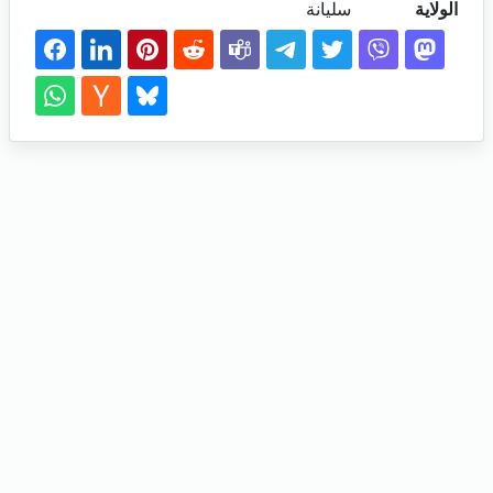
الولاية
سليانة