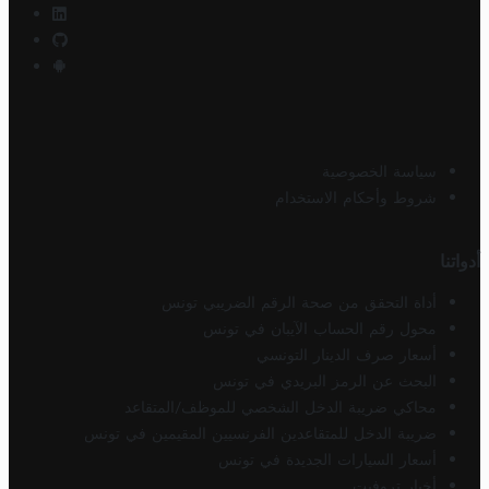
سياسة الخصوصية
شروط وأحكام الاستخدام
أدواتنا
أداة التحقق من صحة الرقم الضريبي تونس
محول رقم الحساب الآيبان في تونس
أسعار صرف الدينار التونسي
البحث عن الرمز البريدي في تونس
محاكي ضريبة الدخل الشخصي للموظف/المتقاعد
ضريبة الدخل للمتقاعدين الفرنسيين المقيمين في تونس
أسعار السيارات الجديدة في تونس
أخبار تروفيت