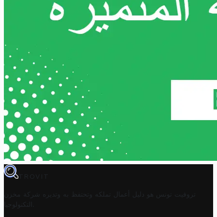
TROVIT
تروفيت تونس هو دليل أعمال تملكه وتحتفظ به وتديره
شركة مخزن
.
التكنولوجيا