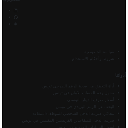
سياسة الخصوصية
شروط وأحكام الاستخدام
أدواتنا
أداة التحقق من صحة الرقم الضريبي تونس
محول رقم الحساب الآيبان في تونس
أسعار صرف الدينار التونسي
البحث عن الرمز البريدي في تونس
محاكي ضريبة الدخل الشخصي للموظف/المتقاعد
ضريبة الدخل للمتقاعدين الفرنسيين المقيمين في تونس
أسعار السيارات الجديدة في تونس