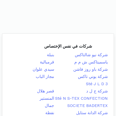
شركات في نفس الإختصاص
شركة نيو شالتاكس
بنبلة
ياسميتاكس ش م م
قرمبالية
شركة باو روز فاشن
سيدي علوان
شركة يوني تاكس
مجاز الباب
Sté J L D 3
شركة ج ل د
قصر هلال
Sté N S-TEX CONFECTION
المنستير
SOCIETE BADERTEX
جمال
شركة الدانة ستايل
نفطة