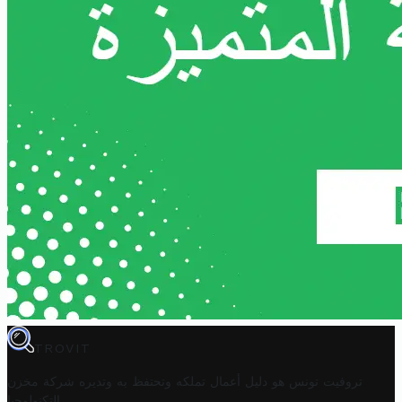
TROVIT
تروفيت تونس هو دليل أعمال تملكه وتحتفظ به وتديره
شركة مخزن
.
التكنولوجيا