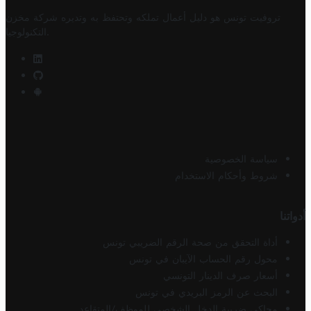
تروفيت تونس هو دليل أعمال تملكه وتحتفظ به وتديره
شركة مخزن
.
التكنولوجيا
سياسة الخصوصية
شروط وأحكام الاستخدام
أدواتنا
أداة التحقق من صحة الرقم الضريبي تونس
محول رقم الحساب الآيبان في تونس
أسعار صرف الدينار التونسي
البحث عن الرمز البريدي في تونس
محاكي ضريبة الدخل الشخصي للموظف/المتقاعد