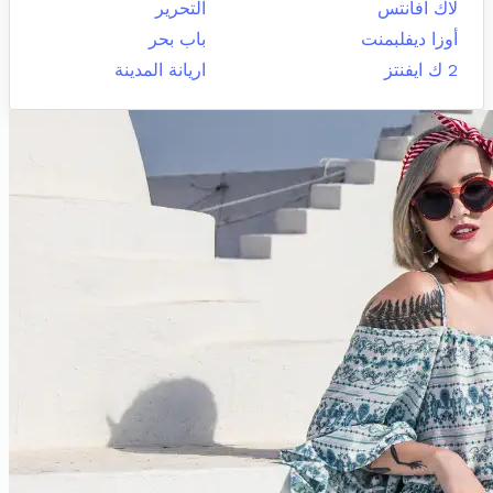
لاك افانتس
التحرير
أوزا ديفلبمنت
باب بحر
2 ك ايفنتز
اريانة المدينة