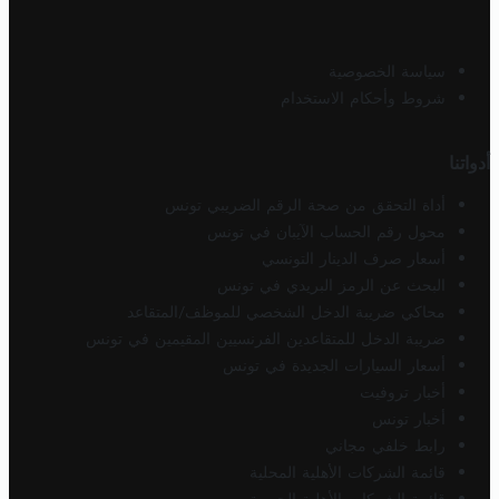
سياسة الخصوصية
شروط وأحكام الاستخدام
أدواتنا
أداة التحقق من صحة الرقم الضريبي تونس
محول رقم الحساب الآيبان في تونس
أسعار صرف الدينار التونسي
البحث عن الرمز البريدي في تونس
محاكي ضريبة الدخل الشخصي للموظف/المتقاعد
ضريبة الدخل للمتقاعدين الفرنسيين المقيمين في تونس
أسعار السيارات الجديدة في تونس
أخبار تروفيت
أخبار تونس
رابط خلفي مجاني
قائمة الشركات الأهلية المحلية