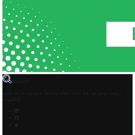
TROVIT
تروفيت تونس هو دليل أعمال تملكه وتحتفظ به وتديره
شركة مخزن
.
التكنولوجيا