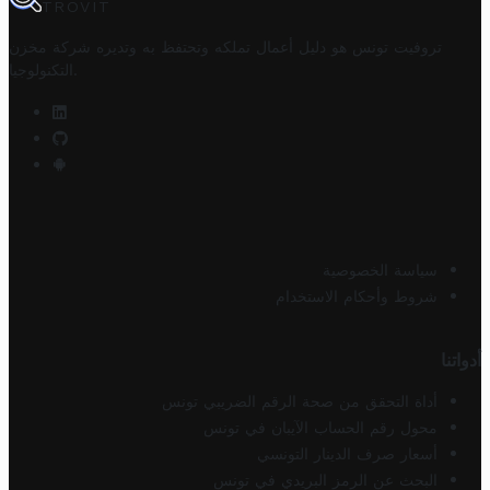
TROVIT
تروفيت تونس هو دليل أعمال تملكه وتحتفظ به وتديره
شركة مخزن
.
التكنولوجيا
سياسة الخصوصية
شروط وأحكام الاستخدام
أدواتنا
أداة التحقق من صحة الرقم الضريبي تونس
محول رقم الحساب الآيبان في تونس
أسعار صرف الدينار التونسي
البحث عن الرمز البريدي في تونس