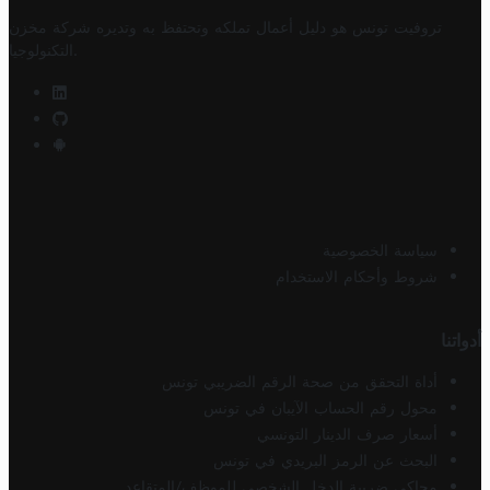
تروفيت تونس هو دليل أعمال تملكه وتحتفظ به وتديره
شركة مخزن
.
التكنولوجيا
سياسة الخصوصية
شروط وأحكام الاستخدام
أدواتنا
أداة التحقق من صحة الرقم الضريبي تونس
محول رقم الحساب الآيبان في تونس
أسعار صرف الدينار التونسي
البحث عن الرمز البريدي في تونس
محاكي ضريبة الدخل الشخصي للموظف/المتقاعد