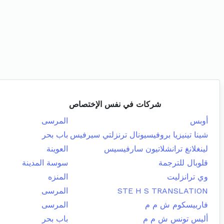
شركات في نفس الإختصاص
أوبس
المرسى
شينا تينيزيا بروفيسيونال ترنزلتي سيرفيس
باب بحر
لينغلانغ ترانشلاتيون سارفيسيس
العوينة
قلوبال للترجمة
سوسة المدينة
وي ترانزليت
المنزه
STE H S TRANSLATION
المرسى
فاربيسكوم ش م م
المرسى
أليس تونس ش م م
باب بحر