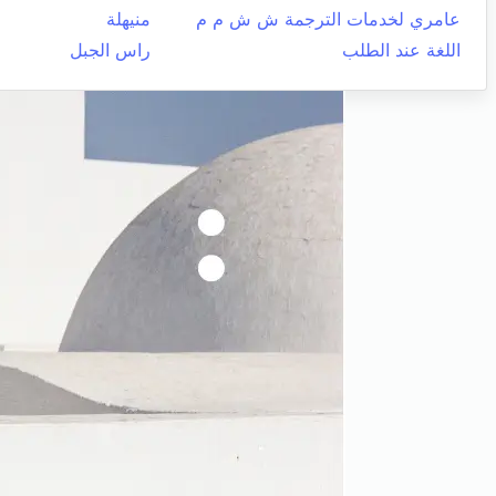
عامري لخدمات الترجمة ش ش م م
منيهلة
اللغة عند الطلب
راس الجبل