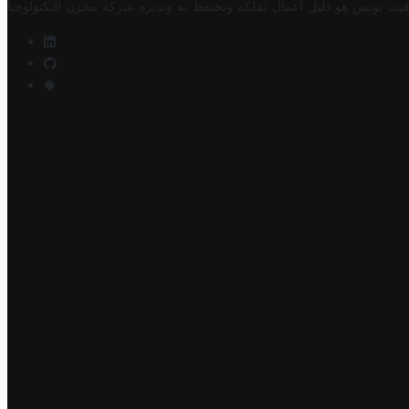
فيت تونس هو دليل أعمال تملكه وتحتفظ به وتديره
شركة مخزن التكنولوجيا