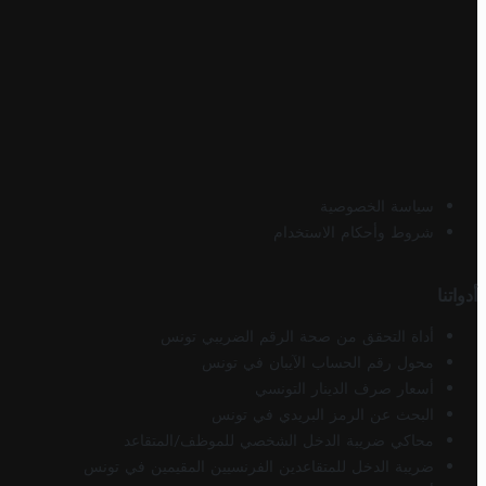
سياسة الخصوصية
شروط وأحكام الاستخدام
أدواتنا
أداة التحقق من صحة الرقم الضريبي تونس
محول رقم الحساب الآيبان في تونس
أسعار صرف الدينار التونسي
البحث عن الرمز البريدي في تونس
محاكي ضريبة الدخل الشخصي للموظف/المتقاعد
ضريبة الدخل للمتقاعدين الفرنسيين المقيمين في تونس