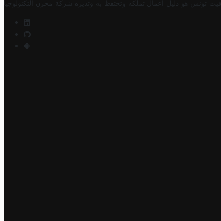
فيت تونس هو دليل أعمال تملكه وتحتفظ به وتديره
شركة مخزن التكنولوجيا