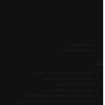
سياسة الخصوصية
شروط وأحكام الاستخدام
أدواتنا
أداة التحقق من صحة الرقم الضريبي تونس
محول رقم الحساب الآيبان في تونس
أسعار صرف الدينار التونسي
البحث عن الرمز البريدي في تونس
محاكي ضريبة الدخل الشخصي للموظف/المتقاعد
ضريبة الدخل للمتقاعدين الفرنسيين المقيمين في تونس