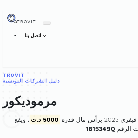
TROVIT
اتصل بنا
TROVIT
دليل الشركات التونسية
مرموديكور
5000 د.ت
، ويقع
ت الرقم
1815349Q
.