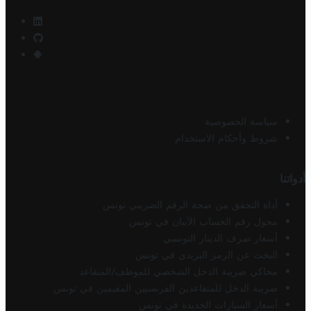
سياسة الخصوصية
شروط وأحكام الاستخدام
أدواتنا
أداة التحقق من صحة الرقم الضريبي تونس
محول رقم الحساب الآيبان في تونس
أسعار صرف الدينار التونسي
البحث عن الرمز البريدي في تونس
محاكي ضريبة الدخل الشخصي للموظف/المتقاعد
ضريبة الدخل للمتقاعدين الفرنسيين المقيمين في تونس
أسعار السيارات الجديدة في تونس