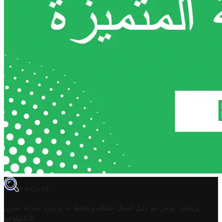
TROVIT
تروفيت تونس هو دليل أعمال تملكه وتحتفظ به وتديره
شركة مخزن
.
التكنولوجيا