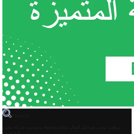
TROVIT
تروفيت تونس هو دليل أعمال تملكه وتحتفظ به وتديره
شركة مخزن
.
التكنولوجيا