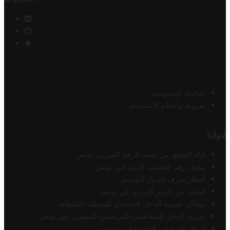
سياسة الخصوصية
شروط وأحكام الاستخدام
أدواتنا
أداة التحقق من صحة الرقم الضريبي تونس
محول رقم الحساب الآيبان في تونس
أسعار صرف الدينار التونسي
البحث عن الرمز البريدي في تونس
محاكي ضريبة الدخل الشخصي للموظف/المتقاعد
ضريبة الدخل للمتقاعدين الفرنسيين المقيمين في تونس
أسعار السيارات الجديدة في تونس