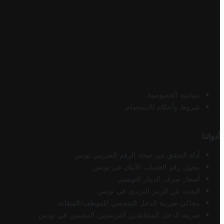
سياسة الخصوصية
شروط وأحكام الاستخدام
أدواتنا
أداة التحقق من صحة الرقم الضريبي تونس
محول رقم الحساب الآيبان في تونس
أسعار صرف الدينار التونسي
البحث عن الرمز البريدي في تونس
محاكي ضريبة الدخل الشخصي للموظف/المتقاعد
ضريبة الدخل للمتقاعدين الفرنسيين المقيمين في تونس