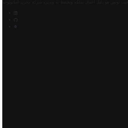
فيت تونس هو دليل أعمال تملكه وتحتفظ به وتديره
شركة مخزن التكنولوجيا